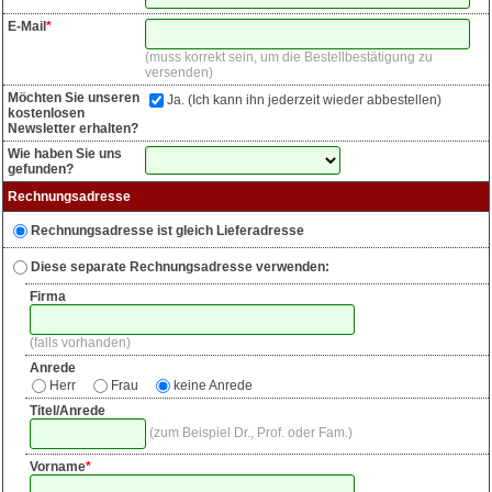
E-Mail
*
muss korrekt sein, um die Bestellbestätigung zu
versenden
Möchten Sie unseren
Ja. (Ich kann ihn jederzeit wieder abbestellen)
kostenlosen
Newsletter erhalten?
Wie haben Sie uns
gefunden?
Rechnungsadresse
Rechnungsadresse ist gleich Lieferadresse
Diese separate Rechnungsadresse verwenden:
Firma
falls vorhanden
Anrede
Herr
Frau
keine Anrede
Titel/Anrede
zum Beispiel Dr., Prof. oder Fam.
Vorname
*