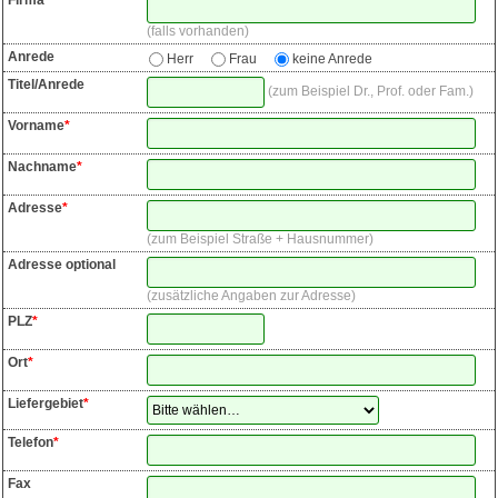
Firma
falls vorhanden
Anrede
Herr
Frau
keine Anrede
Titel/Anrede
zum Beispiel Dr., Prof. oder Fam.
Vorname
*
Nachname
*
Adresse
*
zum Beispiel Straße + Hausnummer
Adresse optional
zusätzliche Angaben zur Adresse
PLZ
*
Ort
*
Liefergebiet
*
Telefon
*
Fax