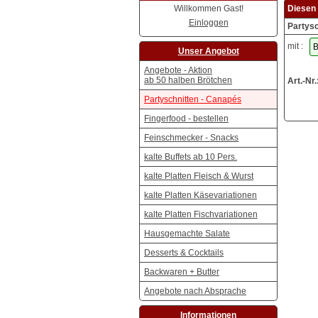
Willkommen Gast!
Diesen 
Einloggen
Partysc
mit :
Unser Angebot
Angebote - Aktion
ab 50 halben Brötchen
Art.-Nr.
Partyschnitten - Canapés
Fingerfood - bestellen
Feinschmecker - Snacks
kalte Buffets ab 10 Pers.
kalte Platten Fleisch & Wurst
kalte Platten Käsevariationen
kalte Platten Fischvariationen
Hausgemachte Salate
Desserts & Cocktails
Backwaren + Butter
Angebote nach Absprache
Informationen