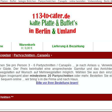
te Platten - Buffet - belegte Brötchen - Partyschnittchen - Canapés - online bestellen - Vorbestellung - Berl
Warenkorb
me
Lieferung & Bezahlung
0
|
0,00 €
Angebot
:
Partyschnitten - Canapés
›
nen Sie pro Person 3 - 6 Partyschnitten / Canapés ... je nach Anlass u. Verwei
er Gäste. Der Preis beinhaltet eine ansprechende Garnitur und das Anrichte
wegplatten auf Wunsch auf Mehrwegplatten möglich. Wählen Sie aus den einz
ägen insgesamt aber
mindestens 20 Partyschnitten
oder mehr. Bestellen Sie e
 bequem online ... wir bring`s in die Firma und nach Haus.
Bitte vor Ihrer Bestellung lesen!
hnitten **