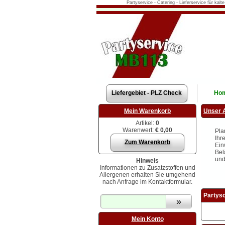
Partyservice - Catering - Lieferservice für kal
Liefergebiet - PLZ Check
Ho
Mein Warenkorb
Unser 
Artikel:
0
Warenwert:
€ 0,00
Pla
Ihr
Zum Warenkorb
Ein
Bel
und
Hinweis
Informationen zu Zusatzstoffen und
Allergenen erhalten Sie umgehend
nach Anfrage im Kontaktformular.
Partysc
Mein Konto