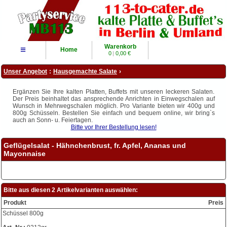
Warenkorb
≡
Home
0
|
0,00 €
Unser Angebot
:
Hausgemachte Salate
›
Ergänzen Sie Ihre kalten Platten, Buffets mit unseren leckeren Salaten.
Der Preis beinhaltet das ansprechende Anrichten in Einwegschalen auf
Wunsch in Mehrwegschalen möglich. Pro Variante bieten wir 400g und
800g Schüsseln. Bestellen Sie einfach und bequem online, wir bring`s
auch an Sonn- u. Feiertagen.
Bitte vor Ihrer Bestellung lesen!
Geflügelsalat - Hähnchenbrust, fr. Apfel, Ananas und
Mayonnaise
Bitte aus diesen 2 Artikelvarianten auswählen:
Produkt
Preis
Schüssel 800g