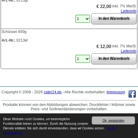
Art.-Nr.:
0213gr
€ 22,00
inkl. 7% MwSt.
Lieferinfo
Schüssel 400g
Art.-Nr.:
0213kl
€ 12,00
inkl. 7% MwSt.
Lieferinfo
Copyright © 2008 - 2026
cater24.de
- Alle Rechte vorbehalten.
Impressum
Produkte können von den Abbildungen abweichen. Druckfehler / Irrtümer sowie
Preis- und Sortimentänderungen vorbehalten.
Diese Website nutzt Cookies, um bestmögliche
Ok, verstanden
Funktionalität bieten zu können. Durch die Nutzung unserer
Dienste erklären Sie sich damit einverstanden, dass wir Cookies setzen.
mehr
Informationen