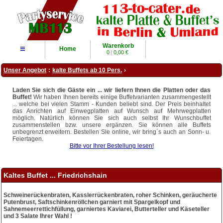
Warenkorb
≡
Home
0
|
0,00 €
Unser Angebot
:
kalte Buffets ab 10 Pers.
›
Laden Sie sich die Gäste ein ... wir liefern Ihnen die Platten oder das
Buffet!
Wir haben Ihnen bereits einige Buffetvarianten zusammengestellt
... welche bei vielen Stamm - Kunden beliebt sind. Der Preis beinhaltet
das Anrichten auf Einwegplatten auf Wunsch auf Mehrwegplatten
möglich. Natürlich können Sie sich auch selbst Ihr Wunschbuffet
zusammenstellen bzw. unsere ergänzen. Sie können alle Buffets
unbegrenzt erweitern. Bestellen Sie online, wir bring´s auch an Sonn- u.
Feiertagen.
Bitte vor Ihrer Bestellung lesen!
Kaltes Buffet ... Friedrichshain
Schweinerückenbraten, Kasslerrückenbraten, roher Schinken, geräucherte
Putenbrust, Saftschinkenröllchen garniert mit Spargelkopf und
Sahnemeerrettichfüllung, garniertes Kaviarei, Butterteller und Käseteller
und 3 Salate Ihrer Wahl !