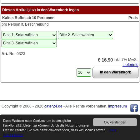
Diesen Artikel jetzt in den Warenkorb legen
Kaltes Buffet ab 10 Personen
Preis
pro Person lt. Beschreibung
Art.-Nr.:
0323
€ 16,90
inkl. 7% MwSt.
Lieferinfo
Copyright © 2008 - 2026
cater24.de
- Alle Rechte vorbehalten.
Impressum
Produkte können von den Abbildungen abweichen. Druckfehler / Irrtümer sowie
Diese Website nutzt Cookies, um bestmögliche
Ok, verstanden
Preis- und Sortimentänderungen vorbehalten.
Funktionalität bieten zu können. Durch die Nutzung unserer
Dienste erklären Sie sich damit einverstanden, dass wir Cookies setzen.
mehr
Informationen