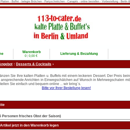
te Platten - Buffet - belegte Brötchen - Partyschnittchen - Canapés - online bestellen - Vorbestellung - Berl
Warenkorb
me
Lieferung & Bezahlung
0
|
0,00 €
Angebot
:
Desserts & Cocktails
›
änzen Sie Ihre kalten Platten u. Buffets mit einem leckeren Dessert. Der Preis bein
 ansprechende Anrichten in Einwegschälchen auf Wunsch in Mehrwegschalen mög
tellen Sie einfach und bequem online ... wir bring`s.
Bitte vor Ihrer Bestellung lesen!
tte
- 6 Personen frisches Obst der Saison)
Artikel jetzt in den Warenkorb legen