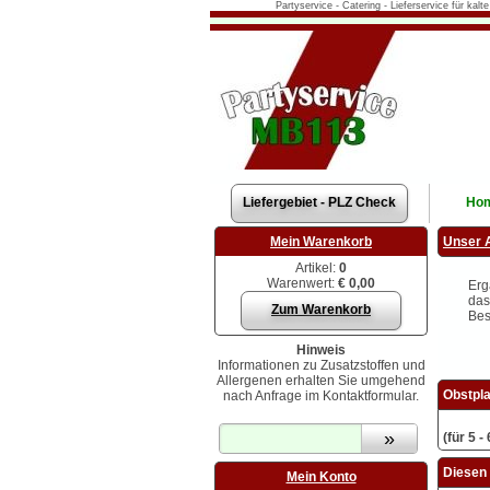
Partyservice - Catering - Lieferservice für kal
Liefergebiet - PLZ Check
Ho
Mein Warenkorb
Unser 
Artikel:
0
Warenwert:
€ 0,00
Erg
das
Zum Warenkorb
Bes
Hinweis
Informationen zu Zusatzstoffen und
Allergenen erhalten Sie umgehend
Obstpla
nach Anfrage im Kontaktformular.
(für 5 
Diesen 
Mein Konto