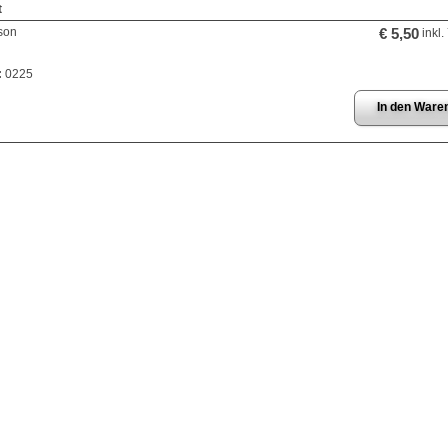
t
son
€ 5,50
inkl.
:
0225