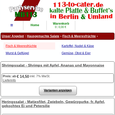
Warenkorb
≡
Home
0
|
0,00 €
Unser Angebot
:
Hausgemachte Salate
›
Fisch & Meeresfrüchte
›
Fisch & Meeresfrüchte
Kartoffel, Nudel & Käse
Wurst & Geflügel
Gemüse, Obst & Eier
Shrimpssalat - Shrimps mit Apfel, Ananas und Mayonnaise
€ 14,50
Preis:
ab
inkl. 7% MwSt.
Lieferinfo
Varianten anzeigen
Heringssalat - Matjesfilet, Zwiebeln, Gewürzgurke, fr. Apfel,
gekochtes Ei und Petersilie