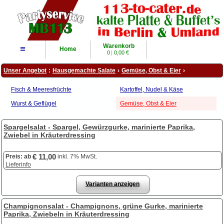
Warenkorb
≡
Home
0
|
0,00 €
Unser Angebot
:
Hausgemachte Salate
›
Gemüse, Obst & Eier
›
Fisch & Meeresfrüchte
Kartoffel, Nudel & Käse
Wurst & Geflügel
Gemüse, Obst & Eier
Spargelsalat - Spargel, Gewürzgurke, marinierte Paprika,
Zwiebel in Kräuterdressing
€ 11,00
Preis:
ab
inkl. 7% MwSt.
Lieferinfo
Varianten anzeigen
Champignonsalat - Champignons, grüne Gurke, marinierte
Paprika, Zwiebeln in Kräuterdressing